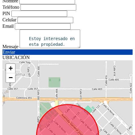
Nombre
Teléfono
PIN
Celular
Email
Mensaje
Enviar
UBICACIÓN
+
−