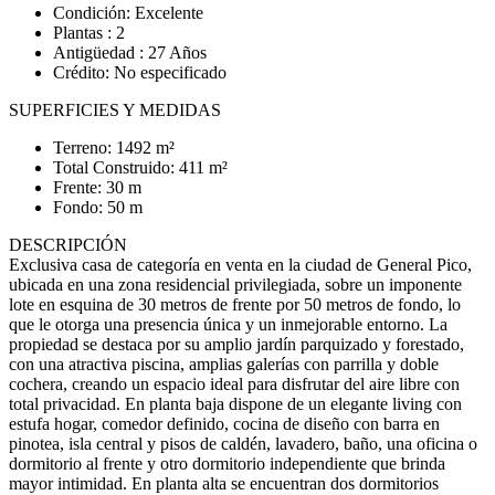
Condición: Excelente
Plantas : 2
Antigüedad : 27 Años
Crédito: No especificado
SUPERFICIES Y MEDIDAS
Terreno: 1492 m²
Total Construido: 411 m²
Frente: 30 m
Fondo: 50 m
DESCRIPCIÓN
Exclusiva casa de categoría en venta en la ciudad de General Pico,
ubicada en una zona residencial privilegiada, sobre un imponente
lote en esquina de 30 metros de frente por 50 metros de fondo, lo
que le otorga una presencia única y un inmejorable entorno. La
propiedad se destaca por su amplio jardín parquizado y forestado,
con una atractiva piscina, amplias galerías con parrilla y doble
cochera, creando un espacio ideal para disfrutar del aire libre con
total privacidad. En planta baja dispone de un elegante living con
estufa hogar, comedor definido, cocina de diseño con barra en
pinotea, isla central y pisos de caldén, lavadero, baño, una oficina o
dormitorio al frente y otro dormitorio independiente que brinda
mayor intimidad. En planta alta se encuentran dos dormitorios