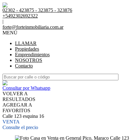
02302 - 423875 - 323875 - 323876
+5492302692322
|
forte@forteinmobiliaria.com.ar
MENÚ
LLAMAR
Propiedades
Emprendimientos
NOSOTROS
Contacto
Consultar por Whatsapp
VOLVER A
RESULTADOS
AGREGAR A
FAVORITOS
Calle 123 esquina 16
VENTA
Consulte el precio