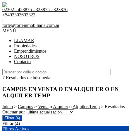
02302 - 423875 - 323875 - 323876
+5492302692322
|
forte@forteinmobiliaria.com.ar
MENÚ
LLAMAR
Propiedades
Emprendimientos
NOSOTROS
Contacto
7 Resultados de búsqueda
CAMPOS EN VENTA O EN ALQUILER O EN
ALQUILER TEMP
Inicio
>
Campos
>
Venta
o
Alquiler
o
Alquiler-Temp
> Resultados
Ordenar por
Filtrar
(4)
Filtrar
(4)
Filtros Activos