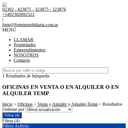
02302 - 423875 - 323875 - 323876
+5492302692322
|
forte@forteinmobiliaria.com.ar
MENÚ
LLAMAR
Propiedades
Emprendimientos
NOSOTROS
Contacto
1 Resultados de búsqueda
OFICINAS EN VENTA O EN ALQUILER O EN
ALQUILER TEMP
Inicio
>
Oficinas
>
Venta
o
Alquiler
o
Alquiler-Temp
> Resultados
Ordenar por
Filtrar
(4)
Filtrar
(4)
Filtros Activos