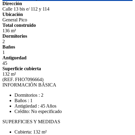
Dirección
Calle 13 bis e/ 112 y 114
Ubicación
General Pico
Total construido
136 m²
Dormitorios
2
Baños
1
Antiguedad
45
Superficie cubierta
132 m²
(REF. FHO7096664)
INFORMACIÓN BÁSICA
Dormitorios : 2
Baños : 1
Antigüedad : 45 Años
Crédito: No especificado
SUPERFICIES Y MEDIDAS
Cubierta: 132 m²